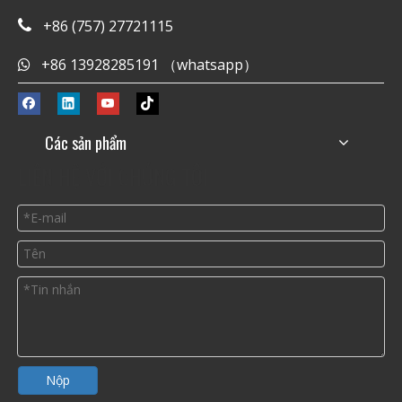
+86 (757) 27721115

+86 13928285191 （whatsapp）

Các sản phẩm
LIÊN HỆ VỚI CHÚNG TÔI
Nộp