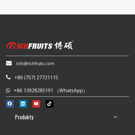

info@richfruits.com
+86 (757) 27721115

+86 13928285191 （WhatsApp）

Produkty
SKONTAKTUJ SIĘ Z NAMI