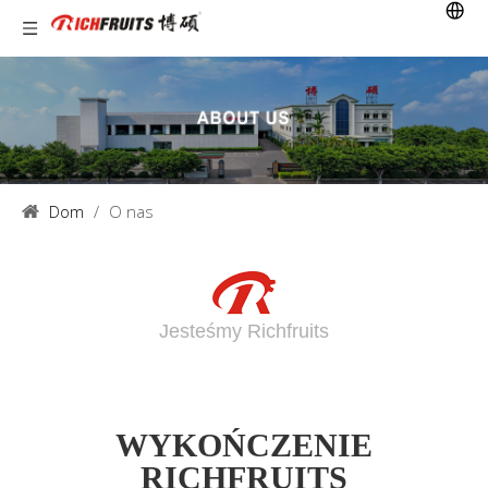
Dom
/
O nas
Jesteśmy Richfruits
WYKOŃCZENIE
RICHFRUITS