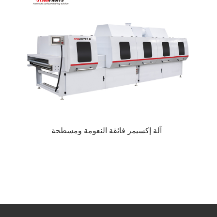
آلة إكسيمر فائقة النعومة ومسطحة