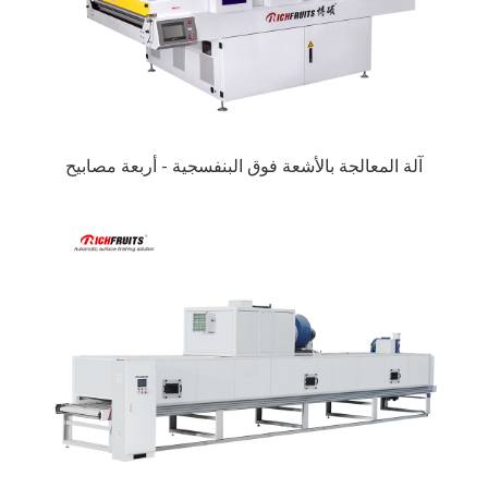
آلة المعالجة بالأشعة فوق البنفسجية - أربعة مصابيح