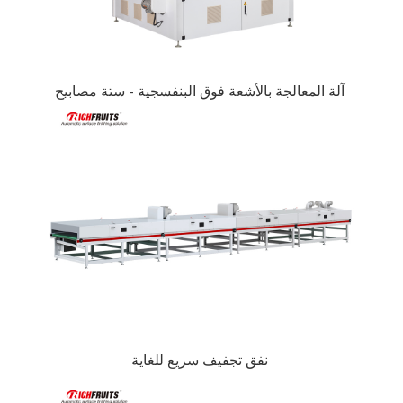
آلة المعالجة بالأشعة فوق البنفسجية - ستة مصابيح
نفق تجفيف سريع للغاية