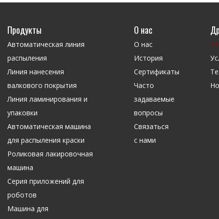
Продукты
О нас
Др
Автоматическая линия
О нас
Ре
распыления
История
Ус
Линия нанесения
Сертификаты
Те
валкового покрытия
Часто
Но
Линия ламинирования и
задаваемые
упаковки
вопросы
Автоматическая машина
Связаться
для распыления краски
с нами
Роликовая лакировочная
машина
Серия приложений для
роботов
Машина для