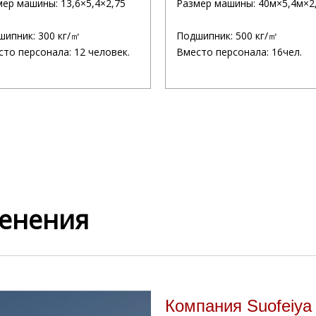
ер машины: 13,6×5,4×2,75
Размер машины: 40м×5,4м×2
шипник: 300 кг/㎡
Подшипник: 500 кг/㎡
то персонала: 12 человек.
Вместо персонала: 16чел.
енения
Компания Suofeiya 