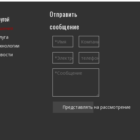
Отправить
угой
сообщение
шения
луга
хнологии
вости
Представлять на рассмотрение