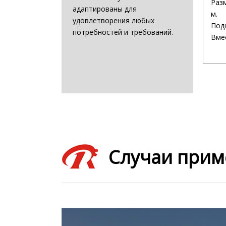
Разм
адаптированы для
м.
удовлетворения любых
Под
потребностей и требований.
Вмес
Случаи прим