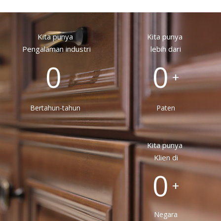
Kita punya
Kita punya
Pengalaman industri
lebih dari
0
0
+
Bertahun-tahun
Paten
Kita punya
Klien di
0
+
Negara