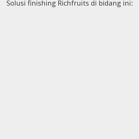
Solusi finishing Richfruits di bidang ini:
Perabotan Luar
Perabotan Anak
Ruangan