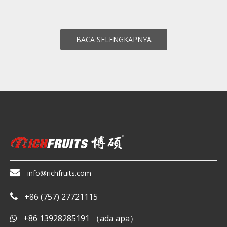
BACA SELENGKAPNYA

info@richfruits.com
+86 (757) 27721115

+86 13928285191 （ada apa）
