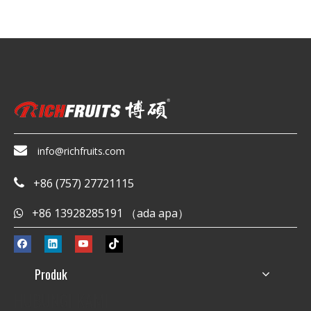

info@richfruits.com
+86 (757) 27721115

+86 13928285191 （ada apa）

Produk
HUBUNGI KAMI