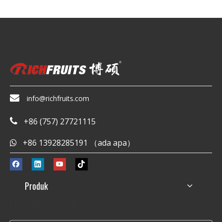

info@richfruits.com
+86 (757) 27721115

+86 13928285191 （ada apa）

Produk
HUBUNGI KAMI