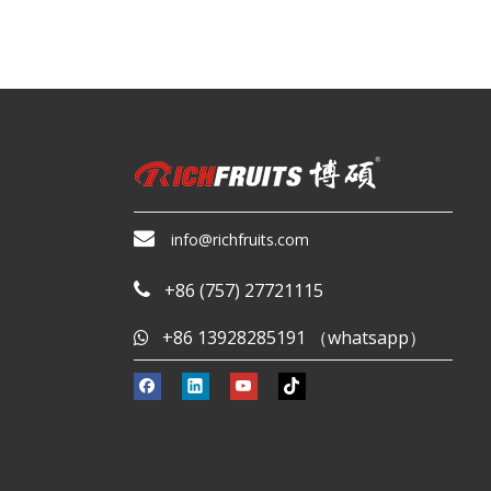

info@richfruits.com
+86 (757) 27721115

+86 13928285191 （whatsapp）
