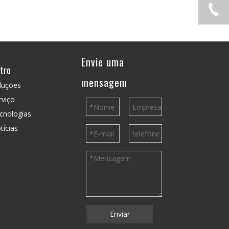
Envie uma
tro
mensagem
luções
rviço
cnologias
tícias
Enviar