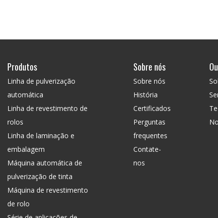
Produtos
Sobre nós
Ou
Linha de pulverização
Sobre nós
So
automática
História
Se
Linha de revestimento de
Certificados
Te
rolos
Perguntas
No
Linha de laminação e
frequentes
embalagem
Contate-
Máquina automática de
nos
pulverização de tinta
Máquina de revestimento
de rolo
Série de aplicações de